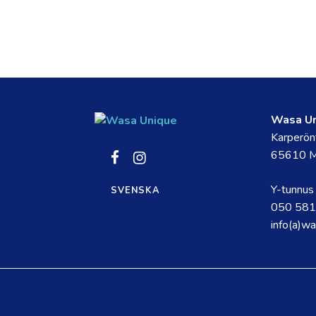
Wasa U
Karperön
Social
Social
Social
65610 M
link
link
link
Y-tunnu
SVENSKA
050 581
info(a)wa