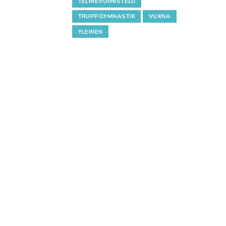
TELINEVOIMISTELU
TRUPPGYMNASTIK
VUXNA
YLEINEN