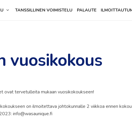
LU
TANSSILLINEN VOIMISTELU
PALAUTE
ILMOITTAUTU
 vuosikokous
t ovat tervetulleita mukaan vuosikokoukseen!
sikokoukseen on ilmoitettava johtokunnalle 2 viikkoa ennen kokou
2023: info@wasaunique.fi