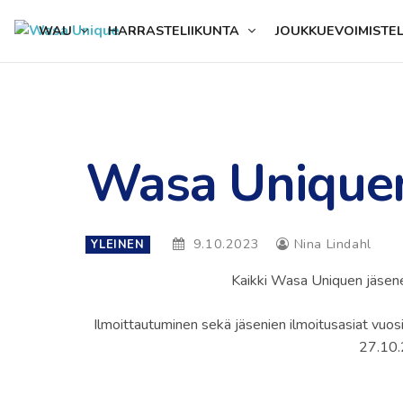
content
WAU
HARRASTELIIKUNTA
JOUKKUEVOIMISTE
Wasa Uniquen
9.10.2023
Nina Lindahl
YLEINEN
Kaikki Wasa Uniquen jäsene
Ilmoittautuminen sekä jäsenien ilmoitusasiat vuo
27.10.