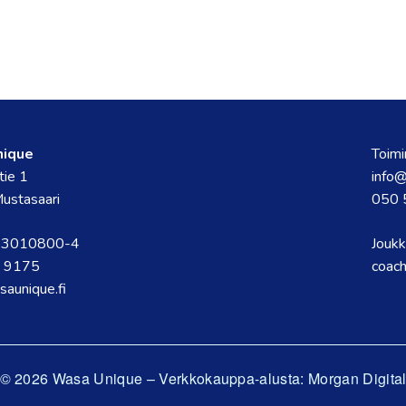
nique
Toimi
tie 1
info@
ustasaari
050 
s 3010800-4
Joukk
 9175
coac
saunique.fi
© 2026 Wasa Unique
–
Verkkokauppa-alusta: Morgan Digita