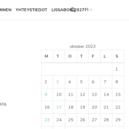
FI
MINEN
YHTEYSTIEDOT
LISSABON 2027
Search
this
site
oktober 2023
M
T
O
T
F
L
S
1
2
3
4
5
6
7
8
9
10
11
12
13
14
15
sta,
16
17
18
19
20
21
22
23
24
25
26
27
28
29