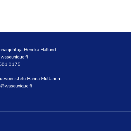
nnanjohtaja Henrika Hällund
wasaunique.fi
581 9175
uevoimistelu Hanna Multanen
h@wasaunique.fi
l