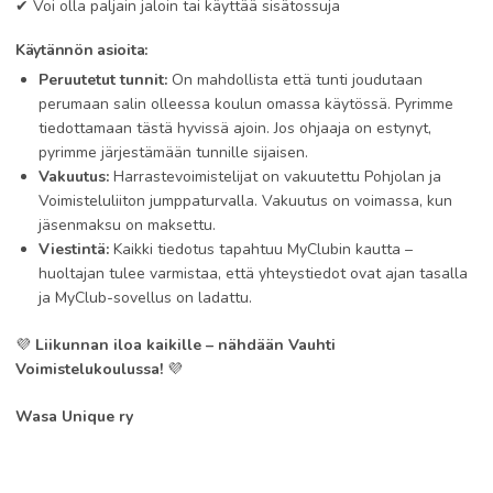
✔ Voi olla paljain jaloin tai käyttää sisätossuja
Käytännön asioita:
Peruutetut tunnit:
On mahdollista että tunti joudutaan
perumaan salin olleessa koulun omassa käytössä. Pyrimme
tiedottamaan tästä hyvissä ajoin. Jos ohjaaja on estynyt,
pyrimme järjestämään tunnille sijaisen.
Vakuutus:
Harrastevoimistelijat on vakuutettu Pohjolan ja
Voimisteluliiton jumppaturvalla. Vakuutus on voimassa, kun
jäsenmaksu on maksettu.
Viestintä:
Kaikki tiedotus tapahtuu MyClubin kautta –
huoltajan tulee varmistaa, että yhteystiedot ovat ajan tasalla
ja MyClub-sovellus on ladattu.
💜
Liikunnan iloa kaikille – nähdään Vauhti
Voimistelukoulussa!
💜
Wasa Unique ry