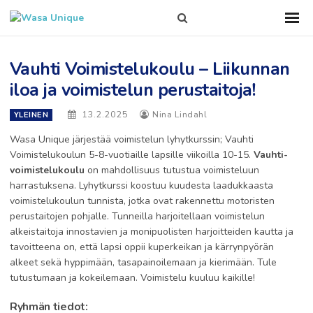
Search
Sho
Prim
this
Men
site
Vauhti Voimistelukoulu – Liikunnan
iloa ja voimistelun perustaitoja!
13.2.2025
Nina Lindahl
YLEINEN
Wasa Unique järjestää voimistelun lyhytkurssin; Vauhti
Voimistelukoulun 5-8-vuotiaille lapsille viikoilla 10-15.
Vauhti-
voimistelukoulu
on mahdollisuus tutustua voimisteluun
harrastuksena. Lyhytkurssi koostuu kuudesta laadukkaasta
voimistelukoulun tunnista, jotka ovat rakennettu motoristen
perustaitojen pohjalle. Tunneilla harjoitellaan voimistelun
alkeistaitoja innostavien ja monipuolisten harjoitteiden kautta ja
tavoitteena on, että lapsi oppii kuperkeikan ja kärrynpyörän
alkeet sekä hyppimään, tasapainoilemaan ja kierimään. Tule
tutustumaan ja kokeilemaan. Voimistelu kuuluu kaikille!
Ryhmän tiedot: