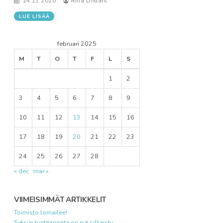
24.11.2020
Nina Lindahl
LUE LISÄÄ
februari 2025
M
T
O
T
F
L
S
1
2
3
4
5
6
7
8
9
10
11
12
13
14
15
16
17
18
19
20
21
22
23
24
25
26
27
28
« dec
mar »
VIIMEISIMMÄT ARTIKKELIT
Toimisto lomailee!
Syksyn tuntitarjonta on nyt julkaistu