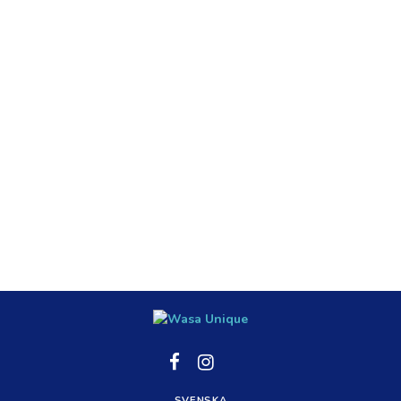
Social
Social
Social
link
link
link
SVENSKA