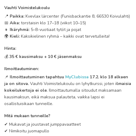
Vauhti Voimistelukoulu
📍
Paikka:
Kvevlax lärcenter (Funisbackantie 8, 66530 Koivulahti)
📅
Aika:
torstaisin klo 17–18 (viikot 10–15)
👧
Ikäryhmä:
5–8-vuotiaat tytöt ja pojat
🌍
Kieli:
Kaksikielinen ryhmä – kaikki ovat tervetulleita!
Hinta:
💰
35 € kausimaksu + 10 € jäsenmaksu
Ilmoittautuminen:
📌
Ilmoittautuminen tapahtuu
MyClubissa
17.2. klo 18 alkaen
ja on sitova.
Vauhti Voimistelukoulu on lyhytkurssi, joten
ilmaisia
kokeilukertoja ei ole
. Ilmoittautumalla sitoudut maksamaan
kausimaksun, eikä maksua palauteta, vaikka lapsi ei
osallistuisikaan tunneille.
Mitä mukaan tunneille?
✔ Mukavat ja joustavat jumppavaatteet
✔ Nimikoitu juomapullo