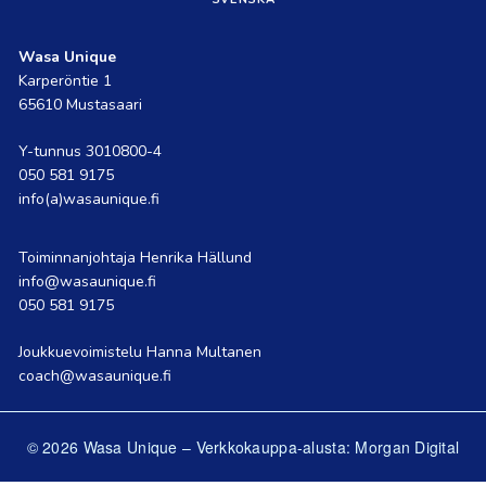
Wasa Unique
Karperöntie 1
65610 Mustasaari
Y-tunnus 3010800-4
050 581 9175
info(a)wasaunique.fi
Toiminnanjohtaja Henrika Hällund
info@wasaunique.fi
050 581 9175
Joukkuevoimistelu Hanna Multanen
coach@wasaunique.fi
© 2026 Wasa Unique
–
Verkkokauppa-alusta: Morgan Digital