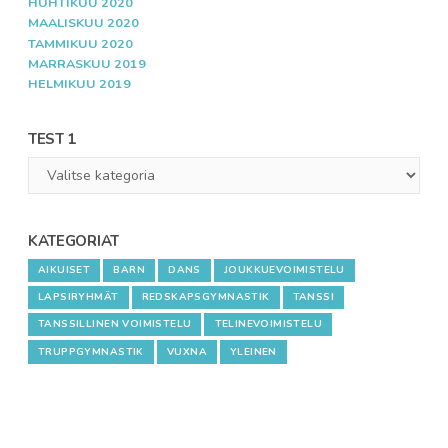
HUHTIKUU 2020
MAALISKUU 2020
TAMMIKUU 2020
MARRASKUU 2019
HELMIKUU 2019
TEST 1
Test
1
KATEGORIAT
AIKUISET
BARN
DANS
JOUKKUEVOIMISTELU
LAPSIRYHMÄT
REDSKAPSGYMNASTIK
TANSSI
TANSSILLINEN VOIMISTELU
TELINEVOIMISTELU
TRUPPGYMNASTIK
VUXNA
YLEINEN