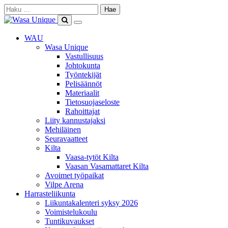
Skip
Haku:
to
content
Show
Search
Primary
this
WAU
Menu
site
Wasa Unique
Vastullisuus
Johtokunta
Työntekijät
Pelisäännöt
Materiaalit
Tietosuojaseloste
Rahoittajat
Liity kannustajaksi
Mehiläinen
Seuravaatteet
Kilta
Vaasa-tytöt Kilta
Vaasan Vasamattaret Kilta
Avoimet työpaikat
Vilpe Arena
Harrasteliikunta
Liikuntakalenteri syksy 2026
Voimistelukoulu
Tuntikuvaukset