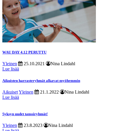
WAU DAY 4.12 PERUTTU
Yleinen
25.10.2021
Nina Lindahl
Lue lisää
Aikuisten harrasteryhmät alkavat myöhemmin
Aikuiset
Yleinen
21.1.2022
Nina Lindahl
Lue lisää
Syksyn uudet tanssiryhmät!
Yleinen
23.8.2023
Nina Lindahl
Lue lisää