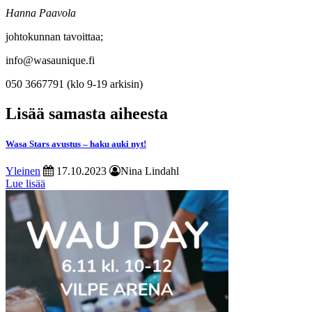
Hanna Paavola
johtokunnan tavoittaa;
info@wasaunique.fi
050 3667791 (klo 9-19 arkisin)
Lisää samasta aiheesta
Wasa Stars avustus – haku auki nyt!
Yleinen
17.10.2023
Nina Lindahl
Lue lisää