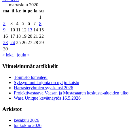
marraskuu 2020
ma
ti
ke
to
pe
la
su
1
2
3
4
5
6
7
8
9
10
11
12
13
14
15
16
17
18
19
20
21
22
23
24
25
26
27
28
29
30
« loka
joulu »
Viimeisimmät artikkelit
Toimisto lomailee!
Syksyn tuntitarjonta on nyt julkaistu
Harrasteryhmien syyskausi 2026
Projektivastaava Vaasan ja Mustasaaren keskusta-alueiden ulko
Wasa Unique kevätnäytös 16.5.2026
Arkistot
kesäkuu 2026
toukokuu 2026