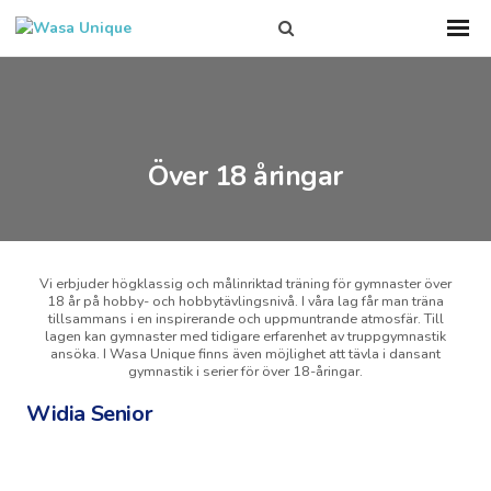
Search
Sho
Prim
this
Men
site
Över 18 åringar
Vi erbjuder högklassig och målinriktad träning för gymnaster över
18 år på hobby- och hobbytävlingsnivå. I våra lag får man träna
tillsammans i en inspirerande och uppmuntrande atmosfär. Till
lagen kan gymnaster med tidigare erfarenhet av truppgymnastik
ansöka. I Wasa Unique finns även möjlighet att tävla i dansant
gymnastik i serier för över 18-åringar.
Widia Senior