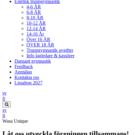
Estetisk truppgymnastik
4-6 ÅR
6-8 ÅR
8-10 ÅR
10-12 ÅR
12-14 ÅR
14-16 År
Över 16 ÅR
ÖVER 18 ÅR
Truppgymnastik avgifter
Info lagledare & kassörer
Dansant gymnastik
Feedback
Anmälan
Kontakta oss
Lissabon 2027
sv
Suomi
fi
Search
sv
this
Suomi
fi
site
Wasa Unique
Låt oss utveckla föreningen tillsammans!