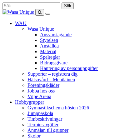
Skip
Sök
to
efter:
content
Show
Search
Primary
this
WAU
Menu
site
Wasa Unique
Ansvarstagande
Styrelsen
Anställda
Material
Spelregler
Bidragsgivare
Hantering av personuppgifter
Supporter – registrera dig
Hälsovård – Mehiläinen
Föreningskläder
Jobba hos oss
Vilpe Arena
Hobbygrupper
Gymnastikschema hösten 2026
Jumppaskola
Timbeskrivningar
Terminsavgifter
Anmälan till grupper
Skolor