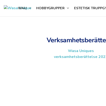
content
WAU
HOBBYGRUPPER
ESTETISK TRUPPG
Verksamhetsberätte
Wasa Uniques
verksamhetsberättelse 202