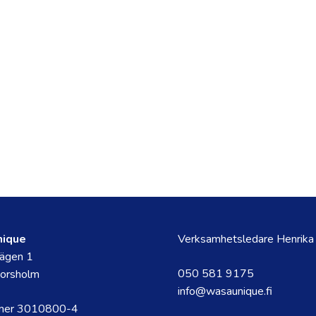
nique
Verksamhetsledare Henrika
ägen 1
050 581 9175
orsholm
info@wasaunique.fi
mer 3010800-4