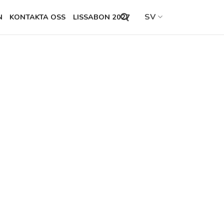
SV
N
KONTAKTA OSS
LISSABON 2027
Search
this
site