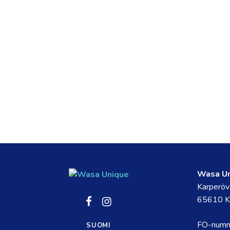
Wasa U
Karperöv
Social
Social
65610 K
link
link
FO-num
SUOMI