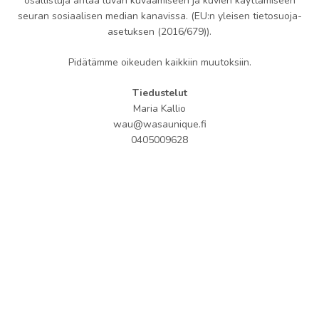
osallistuja antaa luvan kuvaamiseen ja kuvien käyttämiseen
seuran sosiaalisen median kanavissa. (EU:n yleisen tietosuoja-
asetuksen (2016/679)).
Pidätämme oikeuden kaikkiin muutoksiin.
Tiedustelut
Maria Kallio
wau@wasaunique.fi
0405009628