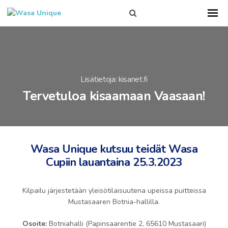
Search
Sho
Prim
this
Men
site
Lisätietoja: kisanet.fi
Tervetuloa kisaamaan Vaasaan!
Wasa Unique kutsuu teidät Wasa
Cupiin lauantaina 25.3.2023
Kilpailu järjestetään yleisötilaisuutena upeissa puitteissa
Mustasaaren Botnia-hallilla.
Osoite:
Botniahalli (Papinsaarentie 2, 65610 Mustasaari)