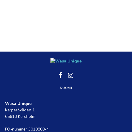
Social
Social
link
link
SUOMI
Wasa Unique
Karperövägen 1
65610 Korsholm
FO-nummer 3010800-4