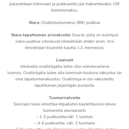
palautetaan kokonaan ja joukkueelle jää maksettavaksi 15€
toimistomaksu.
Stara:
Osallistumismaksu 90€/ joukkue
Stara-tapahtuman arvivelvoite:
Seurat, joilla on esiintyvä
stara-joukkue sitoutuvat nimeämään yhden arvin. Arvi
ilmoitetaan kisanetin kautta 1.3. mennessä.
Lisenssit
Jokaisella osallistujalla tulee olla voimassaoleva
lisenssi. Osallistujilla tulee olla lisenssiin kuuluva vakuutus tai
oma tapaturmavakuutus. Osallistuja ei ole vakuutettu
tapahtuman järjestäjän puolesta.
Tuomarivelvoite
Seurojen tulee ilmoittaa kilpailuihin käytettävissä olevia
tuomareita seuraavasti:
– 1-3 joukkuetta:väh. 1 tuomari
– 4-6 joukkuetta: väh. 2 tuomaria