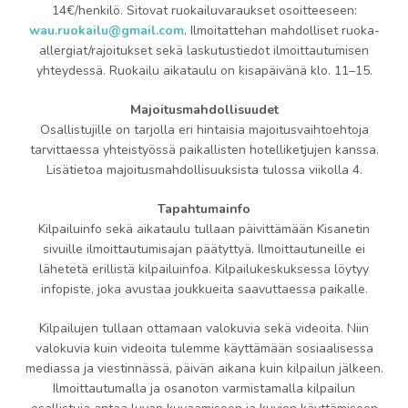
14€/henkilö. Sitovat ruokailuvaraukset osoitteeseen:
wau.ruokailu@gmail.com
. Ilmoitattehan mahdolliset ruoka-
allergiat/rajoitukset sekä laskutustiedot ilmoittautumisen
yhteydessä. Ruokailu aikataulu on kisapäivänä klo. 11–15.
Majoitusmahdollisuudet
Osallistujille on tarjolla eri hintaisia majoitusvaihtoehtoja
tarvittaessa yhteistyössä paikallisten hotelliketjujen kanssa.
Lisätietoa majoitusmahdollisuuksista tulossa viikolla 4.
Tapahtumainfo
Kilpailuinfo sekä aikataulu tullaan päivittämään Kisanetin
sivuille ilmoittautumisajan päätyttyä. Ilmoittautuneille ei
lähetetä erillistä kilpailuinfoa. Kilpailukeskuksessa löytyy
infopiste, joka avustaa joukkueita saavuttaessa paikalle.
Kilpailujen tullaan ottamaan valokuvia sekä videoita. Niin
valokuvia kuin videoita tulemme käyttämään sosiaalisessa
mediassa ja viestinnässä, päivän aikana kuin kilpailun jälkeen.
Ilmoittautumalla ja osanoton varmistamalla kilpailun