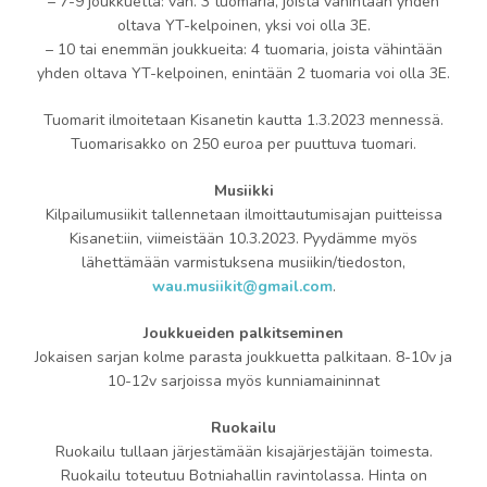
– 7-9 joukkuetta: väh. 3 tuomaria, joista vähintään yhden
oltava YT-kelpoinen, yksi voi olla 3E.
– 10 tai enemmän joukkueita: 4 tuomaria, joista vähintään
yhden oltava YT-kelpoinen, enintään 2 tuomaria voi olla 3E.
Tuomarit ilmoitetaan Kisanetin kautta 1.3.2023 mennessä.
Tuomarisakko on 250 euroa per puuttuva tuomari.
Musiikki
Kilpailumusiikit tallennetaan ilmoittautumisajan puitteissa
Kisanet:iin, viimeistään 10.3.2023. Pyydämme myös
lähettämään varmistuksena musiikin/tiedoston,
wau.musiikit@gmail.com
.
Joukkueiden palkitseminen
Jokaisen sarjan kolme parasta joukkuetta palkitaan. 8-10v ja
10-12v sarjoissa myös kunniamaininnat
Ruokailu
Ruokailu tullaan järjestämään kisajärjestäjän toimesta.
Ruokailu toteutuu Botniahallin ravintolassa. Hinta on