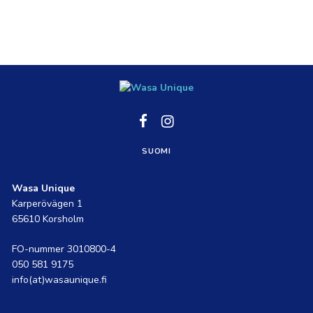
Social
Social
link
link
SUOMI
Wasa Unique
Karperövägen 1
65610 Korsholm
FO-nummer 3010800-4
050 581 9175
info(at)wasaunique.fi