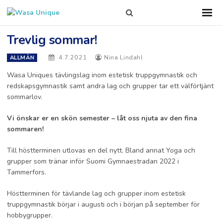
Search
Sho
Prim
this
Men
site
Trevlig sommar!
4.7.2021
Nina Lindahl
ALLMÄN
Wasa Uniques tävlingslag inom estetisk truppgymnastik och
redskapsgymnastik samt andra lag och grupper tar ett välförtjänt
sommarlov.
Vi önskar er en skön semester – låt oss njuta av den fina
sommaren!
Till höstterminen utlovas en del nytt. Bland annat Yoga och
grupper som tränar inför Suomi Gymnaestradan 2022 i
Tammerfors.
Höstterminen för tävlande lag och grupper inom estetisk
truppgymnastik börjar i augusti och i början på september för
hobbygrupper.