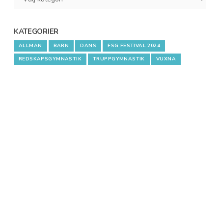
1
KATEGORIER
ALLMÄN
BARN
DANS
FSG FESTIVAL 2024
REDSKAPSGYMNASTIK
TRUPPGYMNASTIK
VUXNA