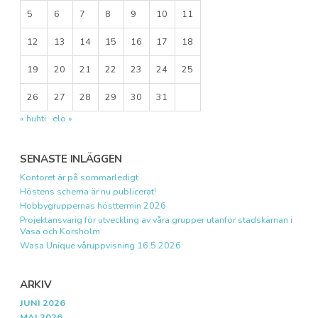
5
6
7
8
9
10
11
12
13
14
15
16
17
18
19
20
21
22
23
24
25
26
27
28
29
30
31
« huhti
elo »
SENASTE INLÄGGEN
Kontoret är på sommarledigt
Höstens schema är nu publicerat!
Hobbygruppernas hösttermin 2026
Projektansvarig för utveckling av våra grupper utanför stadskärnan i
Vasa och Korsholm
Wasa Unique våruppvisning 16.5.2026
ARKIV
JUNI 2026
MAJ 2026