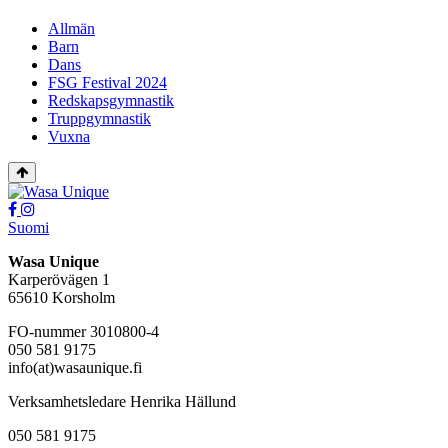
Allmän
Barn
Dans
FSG Festival 2024
Redskapsgymnastik
Truppgymnastik
Vuxna
Tillbaka
upp
Social
Social
link
link
Suomi
Wasa Unique
Karperövägen 1
65610 Korsholm
FO-nummer 3010800-4
050 581 9175
info(at)wasaunique.fi
Verksamhetsledare Henrika Hällund
050 581 9175