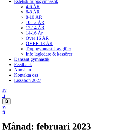
Estetisk truppgymnastik
4-6 ÅR
6-8 ÅR
8-10 ÅR
10-12 ÅR
12-14 ÅR
14-16 År
Över 16 ÅR
ÖVER 18 ÅR
Truppgymnastik avgifter
Info lagledare & kassörer
Dansant gymnastik
Feedback
Anmälan
Kontakta oss
Lissabon 2027
sv
Suomi
fi
Search
sv
this
Suomi
fi
site
Månad:
februari 2023