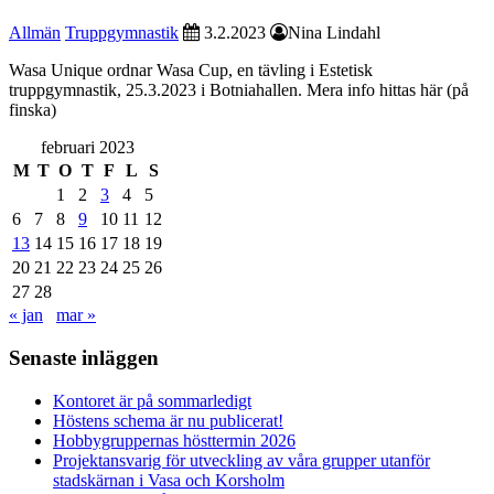
Allmän
Truppgymnastik
3.2.2023
Nina Lindahl
Wasa Unique ordnar Wasa Cup, en tävling i Estetisk
truppgymnastik, 25.3.2023 i Botniahallen. Mera info hittas här (på
finska)
februari 2023
M
T
O
T
F
L
S
1
2
3
4
5
6
7
8
9
10
11
12
13
14
15
16
17
18
19
20
21
22
23
24
25
26
27
28
« jan
mar »
Senaste inläggen
Kontoret är på sommarledigt
Höstens schema är nu publicerat!
Hobbygruppernas hösttermin 2026
Projektansvarig för utveckling av våra grupper utanför
stadskärnan i Vasa och Korsholm