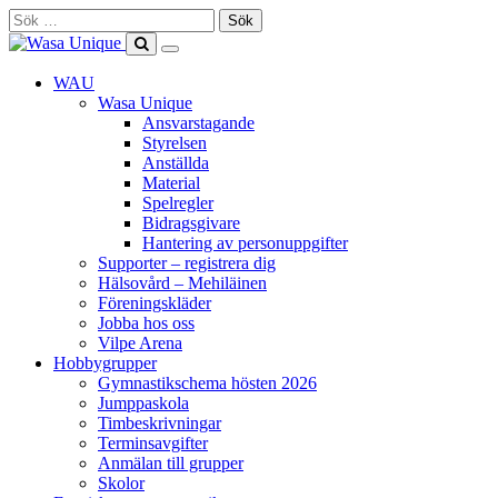
Skip
Sök
to
efter:
content
Show
Search
Primary
this
WAU
Menu
site
Wasa Unique
Ansvarstagande
Styrelsen
Anställda
Material
Spelregler
Bidragsgivare
Hantering av personuppgifter
Supporter – registrera dig
Hälsovård – Mehiläinen
Föreningskläder
Jobba hos oss
Vilpe Arena
Hobbygrupper
Gymnastikschema hösten 2026
Jumppaskola
Timbeskrivningar
Terminsavgifter
Anmälan till grupper
Skolor