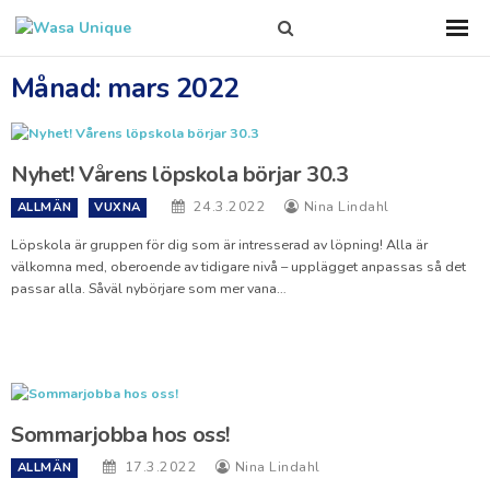
Search
Sho
Prim
this
Men
site
Månad:
mars 2022
Nyhet! Vårens löpskola börjar 30.3
24.3.2022
Nina Lindahl
ALLMÄN
VUXNA
Löpskola är gruppen för dig som är intresserad av löpning! Alla är
välkomna med, oberoende av tidigare nivå – upplägget anpassas så det
passar alla. Såväl nybörjare som mer vana…
Sommarjobba hos oss!
17.3.2022
Nina Lindahl
ALLMÄN