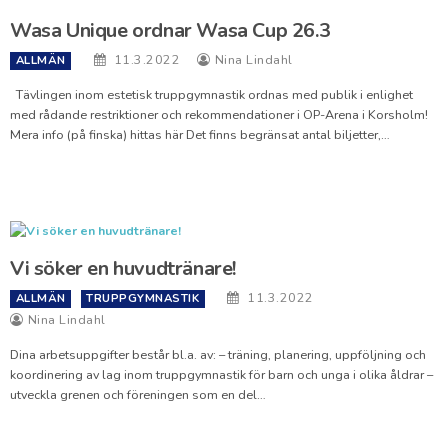
Wasa Unique ordnar Wasa Cup 26.3
11.3.2022
Nina Lindahl
ALLMÄN
Tävlingen inom estetisk truppgymnastik ordnas med publik i enlighet
med rådande restriktioner och rekommendationer i OP-Arena i Korsholm!
Mera info (på finska) hittas här Det finns begränsat antal biljetter,…
Vi söker en huvudtränare!
11.3.2022
ALLMÄN
TRUPPGYMNASTIK
Nina Lindahl
Dina arbetsuppgifter består bl.a. av: – träning, planering, uppföljning och
koordinering av lag inom truppgymnastik för barn och unga i olika åldrar –
utveckla grenen och föreningen som en del…