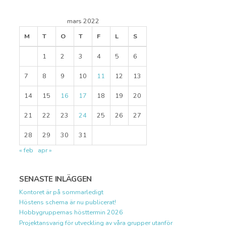
mars 2022
M
T
O
T
F
L
S
1
2
3
4
5
6
7
8
9
10
11
12
13
14
15
16
17
18
19
20
21
22
23
24
25
26
27
28
29
30
31
« feb
apr »
SENASTE INLÄGGEN
Kontoret är på sommarledigt
Höstens schema är nu publicerat!
Hobbygruppernas hösttermin 2026
Projektansvarig för utveckling av våra grupper utanför