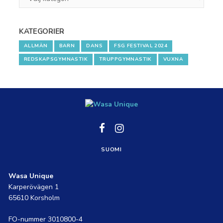
1
KATEGORIER
ALLMÄN
BARN
DANS
FSG FESTIVAL 2024
REDSKAPSGYMNASTIK
TRUPPGYMNASTIK
VUXNA
Social
Social
link
link
SUOMI
Wasa Unique
Karperövägen 1
65610 Korsholm
FO-nummer 3010800-4