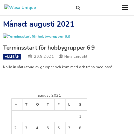
Search
Sho
Prim
this
Men
site
Månad:
augusti 2021
Terminsstart för hobbygrupper 6.9
26.8.2021
Nina Lindahl
ALLMÄN
Kolla in vårt utbud av grupper och kom med och träna med oss!
augusti 2021
M
T
O
T
F
L
S
1
2
3
4
5
6
7
8