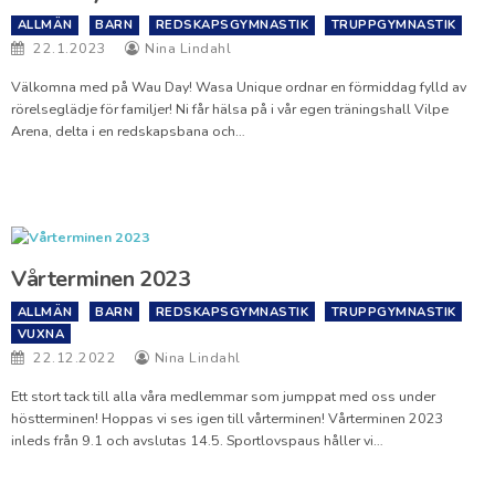
ALLMÄN
BARN
REDSKAPSGYMNASTIK
TRUPPGYMNASTIK
22.1.2023
Nina Lindahl
Välkomna med på Wau Day! Wasa Unique ordnar en förmiddag fylld av
rörelseglädje för familjer! Ni får hälsa på i vår egen träningshall Vilpe
Arena, delta i en redskapsbana och…
Vårterminen 2023
ALLMÄN
BARN
REDSKAPSGYMNASTIK
TRUPPGYMNASTIK
VUXNA
22.12.2022
Nina Lindahl
Ett stort tack till alla våra medlemmar som jumppat med oss under
höstterminen! Hoppas vi ses igen till vårterminen! Vårterminen 2023
inleds från 9.1 och avslutas 14.5. Sportlovspaus håller vi…