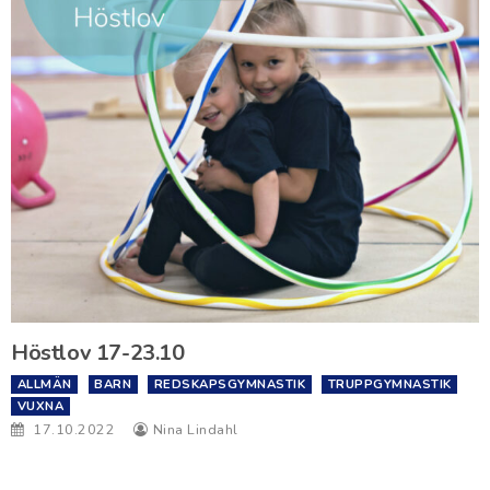
Höstlov 17-23.10
ALLMÄN
BARN
REDSKAPSGYMNASTIK
TRUPPGYMNASTIK
VUXNA
17.10.2022
Nina Lindahl