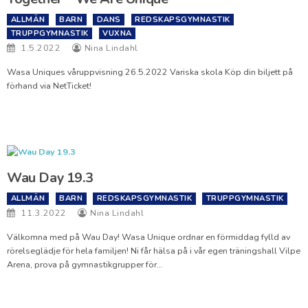
ALLMÄN
BARN
DANS
REDSKAPSGYMNASTIK
TRUPPGYMNASTIK
VUXNA
1.5.2022
Nina Lindahl
Wasa Uniques våruppvisning 26.5.2022 Variska skola Köp din biljett på
förhand via NetTicket!
Wau Day 19.3
ALLMÄN
BARN
REDSKAPSGYMNASTIK
TRUPPGYMNASTIK
11.3.2022
Nina Lindahl
Välkomna med på Wau Day! Wasa Unique ordnar en förmiddag fylld av
rörelseglädje för hela familjen! Ni får hälsa på i vår egen träningshall Vilpe
Arena, prova på gymnastikgrupper för…