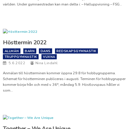
världen. Under gymnaestradan kan man delta i: – Halluppvisning – FSG…
Hösttermin 2022
ALLMÄN
BARN
DANS
REDSKAPSGYMNASTIK
TRUPPGYMNASTIK
VUXNA
5.6.2022
Nina Lindahl
Anmälan till höstterminen kommer öppna 29.8 för hobbygrupperna.
Schemat för höstterminen publiceras i augusti. Terminen för hobbygrupper
kommer börja från och med v. 36*, måndag 5.9. Höstlovspaus håller vi
som…
Together – We Are Unique