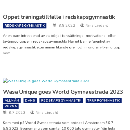
Öppet träningstillfälle i redskapsgymnastik
8.8.2022
Nina Lindahl
REDSKAPSGYMNASTIK
Är ert barn intresserad av att börja i fortsättnings- motivations- eller
tävlingsgruppen i redskapsgymnastik? Har ert barn erfarenhet av
redskapsgymnastik eller annan likande gren och ni undrar vilken grupp
som…
Wasa Unique goes World Gymnaestrada 2023
ALLMÄN
DANS
REDSKAPSGYMNASTIK
TRUPPGYMNASTIK
VUXNA
8.7.2022
Nina Lindahl
Kom med på World Gymnaestrada som ordnas i Amsterdam 30.7-
5.8.2023. Evenemang som samlar 10 000 tals gymnaster från hela