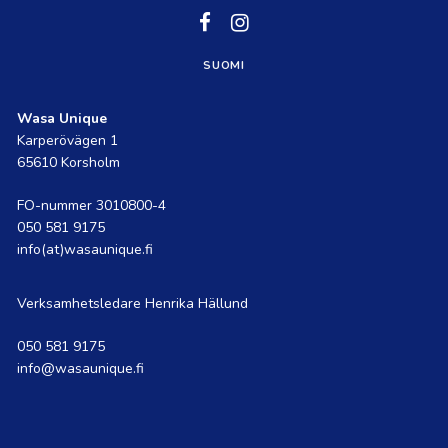
Social
Social
link
link
SUOMI
Wasa Unique
Karperövägen 1
65610 Korsholm
FO-nummer 3010800-4
050 581 9175
info(at)wasaunique.fi
Verksamhetsledare Henrika Hällund
050 581 9175
info@wasaunique.fi