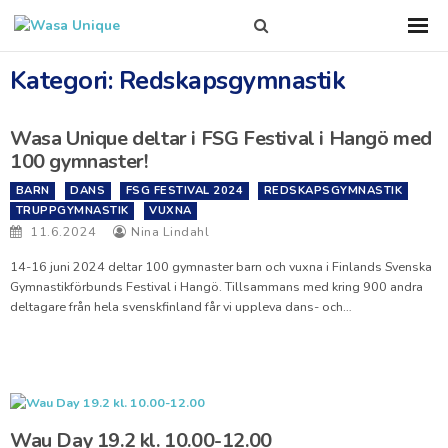
Search
Sho
Prim
this
Men
site
Kategori:
Redskapsgymnastik
Wasa Unique deltar i FSG Festival i Hangö med
100 gymnaster!
BARN
DANS
FSG FESTIVAL 2024
REDSKAPSGYMNASTIK
TRUPPGYMNASTIK
VUXNA
11.6.2024
Nina Lindahl
14-16 juni 2024 deltar 100 gymnaster barn och vuxna i Finlands Svenska
Gymnastikförbunds Festival i Hangö. Tillsammans med kring 900 andra
deltagare från hela svenskfinland får vi uppleva dans- och…
Wau Day 19.2 kl. 10.00-12.00