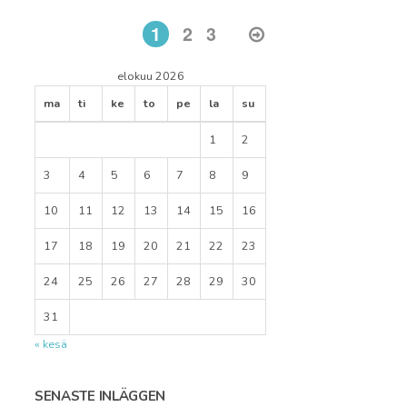
Sidnumrering
Sida:
Sida:
Sida:
1
2
3
för
inlägg
elokuu 2026
ma
ti
ke
to
pe
la
su
1
2
3
4
5
6
7
8
9
10
11
12
13
14
15
16
17
18
19
20
21
22
23
24
25
26
27
28
29
30
31
« kesä
SENASTE INLÄGGEN