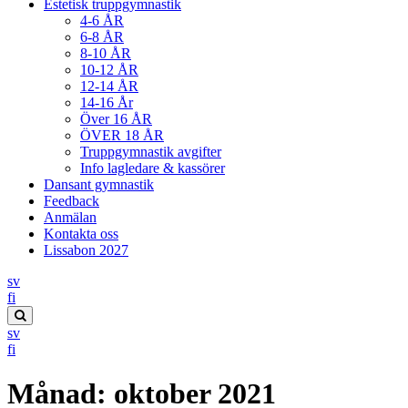
Estetisk truppgymnastik
4-6 ÅR
6-8 ÅR
8-10 ÅR
10-12 ÅR
12-14 ÅR
14-16 År
Över 16 ÅR
ÖVER 18 ÅR
Truppgymnastik avgifter
Info lagledare & kassörer
Dansant gymnastik
Feedback
Anmälan
Kontakta oss
Lissabon 2027
sv
Suomi
fi
Search
sv
this
Suomi
fi
site
Månad:
oktober 2021