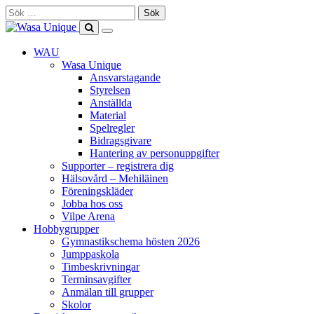
Skip
Sök
to
efter:
content
Show
Search
Primary
this
WAU
Menu
site
Wasa Unique
Ansvarstagande
Styrelsen
Anställda
Material
Spelregler
Bidragsgivare
Hantering av personuppgifter
Supporter – registrera dig
Hälsovård – Mehiläinen
Föreningskläder
Jobba hos oss
Vilpe Arena
Hobbygrupper
Gymnastikschema hösten 2026
Jumppaskola
Timbeskrivningar
Terminsavgifter
Anmälan till grupper
Skolor