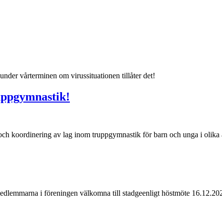
nder vårterminen om virussituationen tillåter det!
ruppgymnastik!
ng och koordinering av lag inom truppgymnastik för barn och unga i oli
arna i föreningen välkomna till stadgeenligt höstmöte 16.12.2020 k