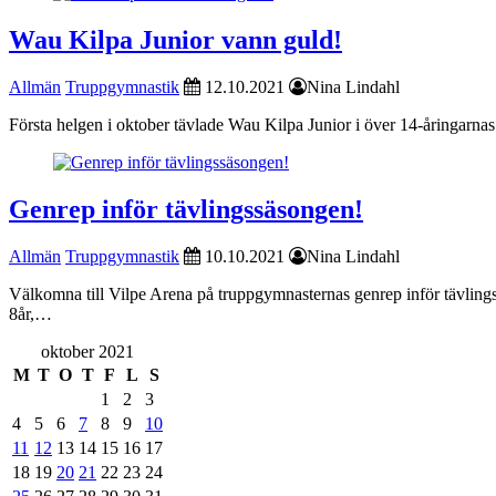
Wau Kilpa Junior vann guld!
Allmän
Truppgymnastik
12.10.2021
Nina Lindahl
Första helgen i oktober tävlade Wau Kilpa Junior i över 14-åringarnas
Genrep inför tävlingssäsongen!
Allmän
Truppgymnastik
10.10.2021
Nina Lindahl
Välkomna till Vilpe Arena på truppgymnasternas genrep inför tävling
8år,…
oktober 2021
M
T
O
T
F
L
S
1
2
3
4
5
6
7
8
9
10
11
12
13
14
15
16
17
18
19
20
21
22
23
24