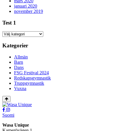
mars 2020
januari 2020
november 2019
Test 1
Test
1
Kategorier
Allmän
Barn
Dans
FSG Festival 2024
Redskapsgymnastik
Truppgymnastik
Vuxna
Tillbaka
upp
Social
Social
link
link
Suomi
Wasa Unique
Karperövägen 1