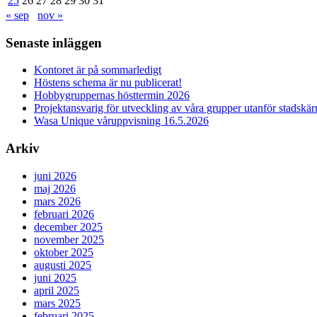
25
26
27
28
29
30
31
« sep
nov »
Senaste inläggen
Kontoret är på sommarledigt
Höstens schema är nu publicerat!
Hobbygruppernas hösttermin 2026
Projektansvarig för utveckling av våra grupper utanför stadsk
Wasa Unique våruppvisning 16.5.2026
Arkiv
juni 2026
maj 2026
mars 2026
februari 2026
december 2025
november 2025
oktober 2025
augusti 2025
juni 2025
april 2025
mars 2025
februari 2025