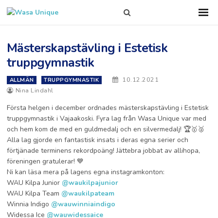
Search
Sho
Prim
this
Men
site
Mästerskapstävling i Estetisk
truppgymnastik
10.12.2021
ALLMÄN
TRUPPGYMNASTIK
Nina Lindahl
Första helgen i december ordnades mästerskapstävling i Estetisk
truppgymnastik i Vajaakoski. Fyra lag från Wasa Unique var med
och hem kom de med en guldmedalj och en silvermedalj! 🏆🥇🥈
Alla lag gjorde en fantastisk insats i deras egna serier och
förtjänade terminens rekordpoäng! Jättebra jobbat av allihopa,
föreningen gratulerar! 💙
Ni kan läsa mera på lagens egna instagramkonton:
WAU Kilpa Junior
@waukilpajunior
WAU Kilpa Team
@waukilpateam
Winnia Indigo
@wauwinniaindigo
Widessa Ice
@wauwidessaice