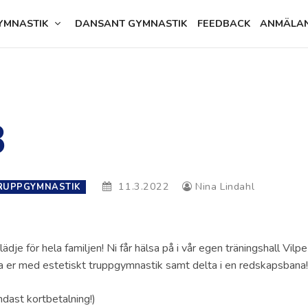
YMNASTIK
DANSANT GYMNASTIK
FEEDBACK
ANMÄLA
3
11.3.2022
Nina Lindahl
RUPPGYMNASTIK
je för hela familjen! Ni får hälsa på i vår egen träningshall Vilpe
a er med estetiskt truppgymnastik samt delta i en redskapsbana!
ndast kortbetalning!)