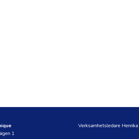
nique
Verksamhetsledare Henrika
ägen 1