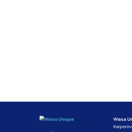
Wasa U
Karperöv