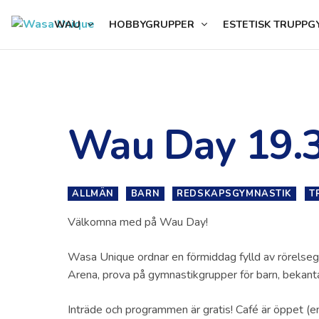
content
WAU
HOBBYGRUPPER
ESTETISK TRUPPG
Wau Day 19.
ALLMÄN
BARN
REDSKAPSGYMNASTIK
T
Välkomna med på Wau Day!
Wasa Unique ordnar en förmiddag fylld av rörelsegläd
Arena, prova på gymnastikgrupper för barn, bekant
Inträde och programmen är gratis! Café är öppet (e