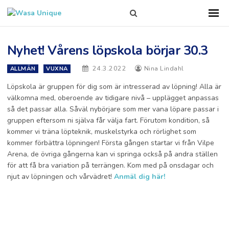
Search
Sho
Prim
this
Men
site
Nyhet! Vårens löpskola börjar 30.3
24.3.2022
Nina Lindahl
ALLMÄN
VUXNA
Löpskola är gruppen för dig som är intresserad av löpning! Alla är
välkomna med, oberoende av tidigare nivå – upplägget anpassas
så det passar alla. Såväl nybörjare som mer vana löpare passar i
gruppen eftersom ni själva får välja fart. Förutom kondition, så
kommer vi träna löpteknik, muskelstyrka och rörlighet som
kommer förbättra löpningen! Första gången startar vi från Vilpe
Arena, de övriga gångerna kan vi springa också på andra ställen
för att få bra variation på terrängen. Kom med på onsdagar och
njut av löpningen och vårvädret!
Anmäl dig här!