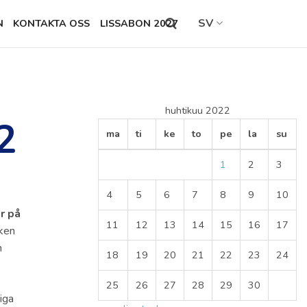
SV
N
KONTAKTA OSS
LISSABON 2027
Search
this
site
huhtikuu 2022
2
ma
ti
ke
to
pe
la
su
1
2
3
4
5
6
7
8
9
10
r på
11
12
13
14
15
16
17
iken
n
18
19
20
21
22
23
24
25
26
27
28
29
30
iga