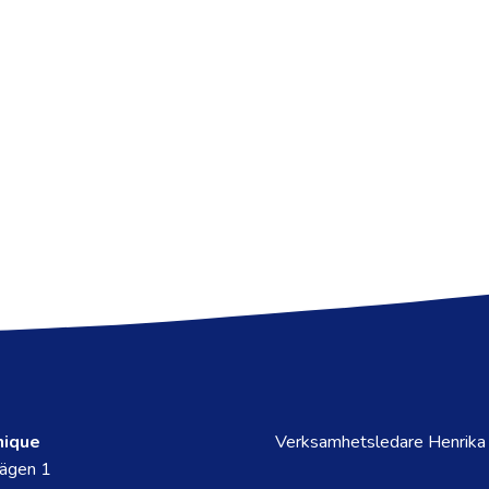
nique
Verksamhetsledare Henrika
ägen 1