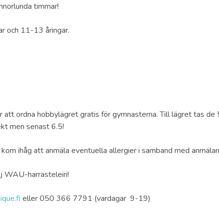
nnorlunda timmar!
ar och 11-13 åringar.
r att ordna hobbylägret gratis för gymnasterna. Till lägret tas de
rekt men senast 6.5!
 så kom ihåg att anmäla eventuella allergier i samband med anmälan
lj WAU-harrasteleiri!
que.fi
eller 050 366 7791 (vardagar 9-19)