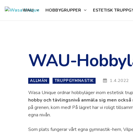
content
WAU
HOBBYGRUPPER
ESTETISK TRUPPG
WAU-Hobbylä
1.4.2022
ALLMÄN
TRUPPGYMNASTIK
Wasa Unique ordnar hobbyläger inom estetisk trup
hobby och tävlingsnivå anmäla sig men också
på grenen, kom med! På lägret har vi roligt tillsam
egna nivån.
Som plats fungerar vårt egna gymnastik-hem, Vilpe