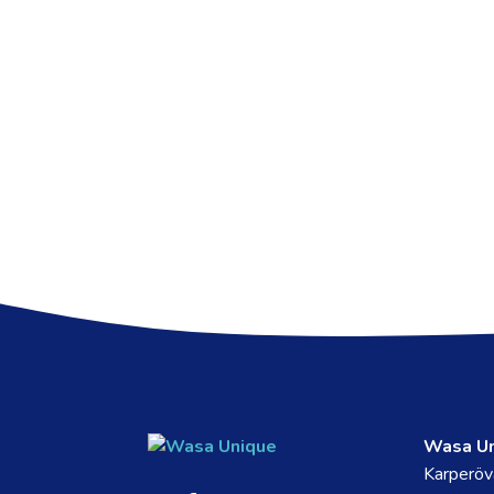
Wasa U
Karperöv