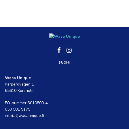
Social
Social
link
link
SUOMI
Wasa Unique
Karperövägen 1
65610 Korsholm
FO-nummer 3010800-4
050 581 9175
info(at)wasaunique.fi