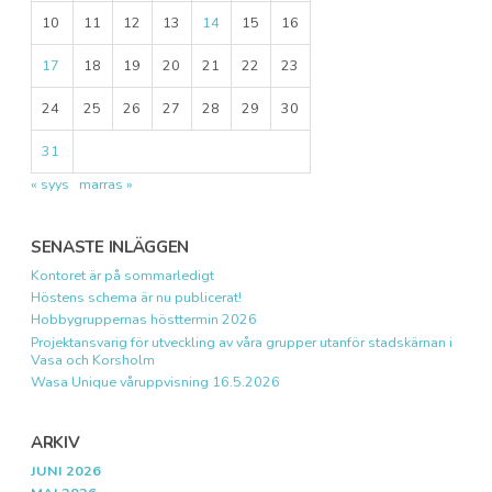
10
11
12
13
14
15
16
17
18
19
20
21
22
23
24
25
26
27
28
29
30
31
« syys
marras »
SENASTE INLÄGGEN
Kontoret är på sommarledigt
Höstens schema är nu publicerat!
Hobbygruppernas hösttermin 2026
Projektansvarig för utveckling av våra grupper utanför stadskärnan i
Vasa och Korsholm
Wasa Unique våruppvisning 16.5.2026
ARKIV
JUNI 2026