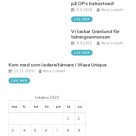
på OP:s bekostnad!
9.3.2026
Nina Lindahl
LÄS MER
Vi tackar Granlund för
tidningsannonsen
9.9.2022
Nina Lindahl
LÄS MER
Kom med som ledare/tärnare i Wasa Unique
13.11.2020
Nina Lindahl
LÄS MER
lokakuu 2022
ma
ti
ke
to
pe
la
su
1
2
3
4
5
6
7
8
9