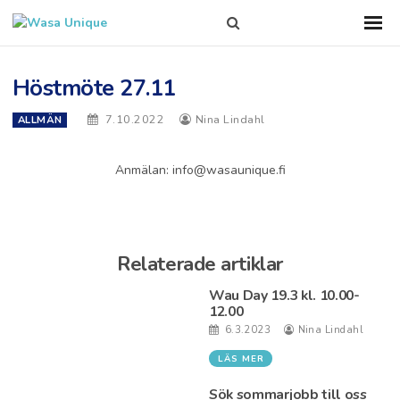
Search
Sho
Prim
this
Men
site
Höstmöte 27.11
7.10.2022
Nina Lindahl
ALLMÄN
Anmälan: info@wasaunique.fi
Relaterade artiklar
Wau Day 19.3 kl. 10.00-
12.00
6.3.2023
Nina Lindahl
LÄS MER
Sök sommarjobb till oss