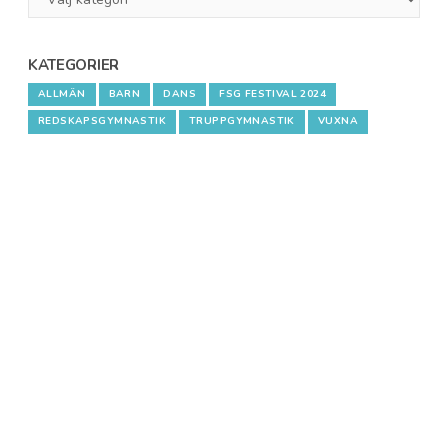
1
KATEGORIER
ALLMÄN
BARN
DANS
FSG FESTIVAL 2024
REDSKAPSGYMNASTIK
TRUPPGYMNASTIK
VUXNA