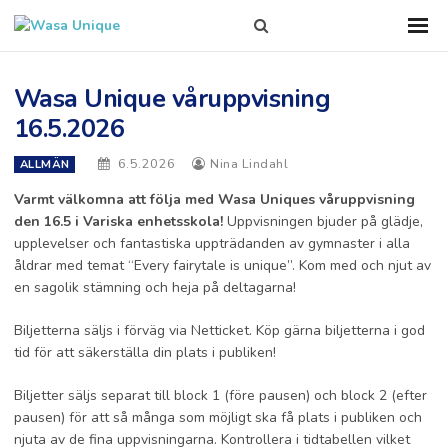
Search
Sho
Prim
this
Men
site
Wasa Unique våruppvisning
16.5.2026
6.5.2026
Nina Lindahl
ALLMÄN
Varmt välkomna att följa med Wasa Uniques våruppvisning
den 16.5 i Variska enhetsskola!
Uppvisningen bjuder på glädje,
upplevelser och fantastiska uppträdanden av gymnaster i alla
åldrar med temat “Every fairytale is unique”. Kom med och njut av
en sagolik stämning och heja på deltagarna!
Biljetterna säljs i förväg via Netticket. Köp gärna biljetterna i god
tid för att säkerställa din plats i publiken!
Biljetter säljs separat till block 1 (före pausen) och block 2 (efter
pausen) för att så många som möjligt ska få plats i publiken och
njuta av de fina uppvisningarna. Kontrollera i tidtabellen vilket