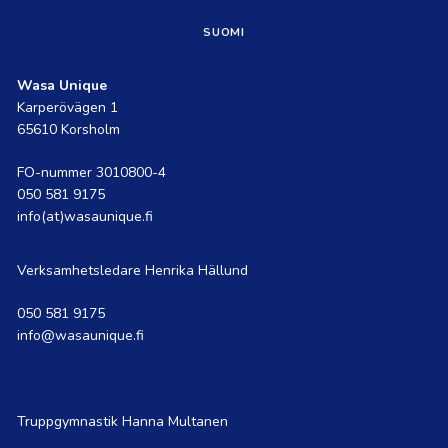
link
link
SUOMI
Wasa Unique
Karperövägen 1
65610 Korsholm
FO-nummer 3010800-4
050 581 9175
info(at)wasaunique.fi
Verksamhetsledare Henrika Hällund
050 581 9175
info@wasaunique.fi
Truppgymnastik Hanna Multanen