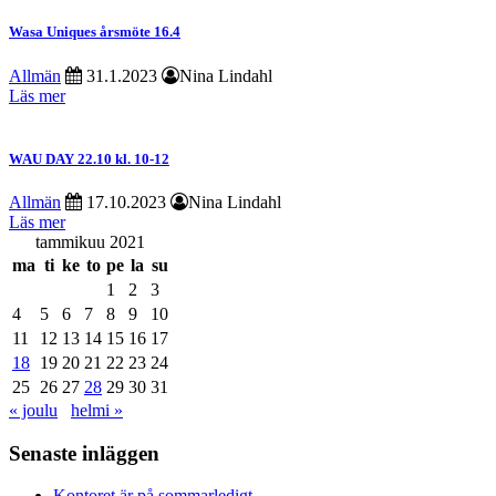
Wasa Uniques årsmöte 16.4
Allmän
31.1.2023
Nina Lindahl
Läs mer
WAU DAY 22.10 kl. 10-12
Allmän
17.10.2023
Nina Lindahl
Läs mer
tammikuu 2021
ma
ti
ke
to
pe
la
su
1
2
3
4
5
6
7
8
9
10
11
12
13
14
15
16
17
18
19
20
21
22
23
24
25
26
27
28
29
30
31
« joulu
helmi »
Senaste inläggen
Kontoret är på sommarledigt