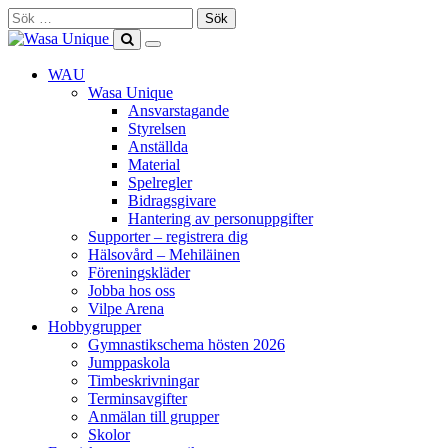
Skip
Sök
to
efter:
content
Show
Search
Primary
this
WAU
Menu
site
Wasa Unique
Ansvarstagande
Styrelsen
Anställda
Material
Spelregler
Bidragsgivare
Hantering av personuppgifter
Supporter – registrera dig
Hälsovård – Mehiläinen
Föreningskläder
Jobba hos oss
Vilpe Arena
Hobbygrupper
Gymnastikschema hösten 2026
Jumppaskola
Timbeskrivningar
Terminsavgifter
Anmälan till grupper
Skolor