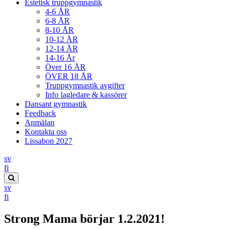
Estetisk truppgymnastik
4-6 ÅR
6-8 ÅR
8-10 ÅR
10-12 ÅR
12-14 ÅR
14-16 År
Över 16 ÅR
ÖVER 18 ÅR
Truppgymnastik avgifter
Info lagledare & kassörer
Dansant gymnastik
Feedback
Anmälan
Kontakta oss
Lissabon 2027
sv
Suomi
fi
Search
sv
this
Suomi
fi
site
Strong Mama börjar 1.2.2021!