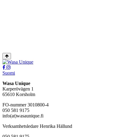
Tillbaka
upp
Social
Social
link
link
Suomi
Wasa Unique
Karperövägen 1
65610 Korsholm
FO-nummer 3010800-4
050 581 9175
info(at)wasaunique.fi
Verksamhetsledare Henrika Hällund
050 581 9175