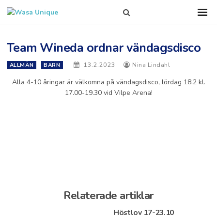
Search
Sho
Prim
this
Men
site
Team Wineda ordnar vändagsdisco
13.2.2023
Nina Lindahl
ALLMÄN
BARN
Alla 4-10 åringar är välkomna på vändagsdisco, lördag 18.2 kl.
17.00-19.30 vid Vilpe Arena!
Relaterade artiklar
Höstlov 17-23.10