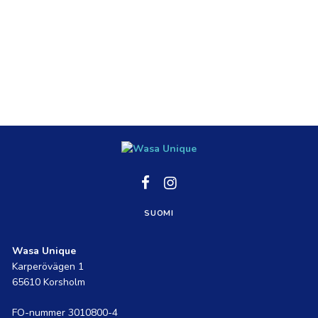
Social
Social
link
link
SUOMI
Wasa Unique
Karperövägen 1
65610 Korsholm
FO-nummer 3010800-4