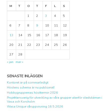
M
T
O
T
F
L
S
1
2
3
4
5
6
7
8
9
10
11
12
13
14
15
16
17
18
19
20
21
22
23
24
25
26
27
28
« jan
mar »
SENASTE INLÄGGEN
Kontoret är på sommarledigt
Höstens schema är nu publicerat!
Hobbygruppernas hösttermin 2026
Projektansvarig för utveckling av våra grupper utanför stadskärnan i
Vasa och Korsholm
Wasa Unique våruppvisning 16.5.2026