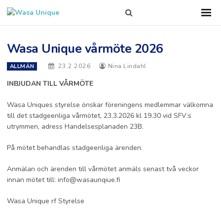
Search
Sho
Prim
this
Men
site
Wasa Unique vårmöte 2026
23.2.2026
Nina Lindahl
ALLMÄN
INBJUDAN TILL VÅRMÖTE
Wasa Uniques styrelse önskar föreningens medlemmar välkomna
till det stadgeenliga vårmötet, 23.3.2026 kl 19.30 vid SFV:s
utrymmen, adress Handelsesplanaden 23B.
På mötet behandlas stadgeenliga ärenden.
Anmälan och ärenden till vårmötet anmäls senast två veckor
innan mötet till: info@wasaunqiue.fi
Wasa Unique rf Styrelse