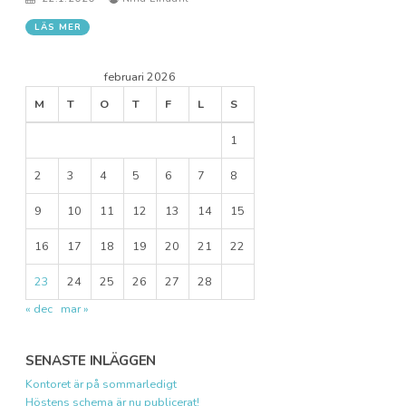
LÄS MER
februari 2026
M
T
O
T
F
L
S
1
2
3
4
5
6
7
8
9
10
11
12
13
14
15
16
17
18
19
20
21
22
23
24
25
26
27
28
« dec
mar »
SENASTE INLÄGGEN
Kontoret är på sommarledigt
Höstens schema är nu publicerat!