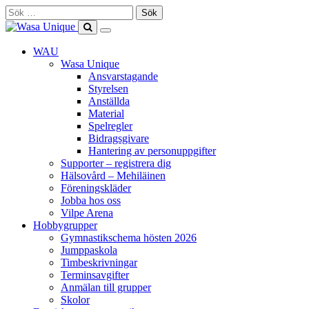
Skip
Sök
to
efter:
content
Show
Search
Primary
this
WAU
Menu
site
Wasa Unique
Ansvarstagande
Styrelsen
Anställda
Material
Spelregler
Bidragsgivare
Hantering av personuppgifter
Supporter – registrera dig
Hälsovård – Mehiläinen
Föreningskläder
Jobba hos oss
Vilpe Arena
Hobbygrupper
Gymnastikschema hösten 2026
Jumppaskola
Timbeskrivningar
Terminsavgifter
Anmälan till grupper
Skolor