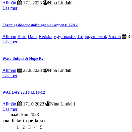
Allmän
17.1.2023
Nina Lindahl
Läs mer
Föreningsklädbeställningen är öppen till 20.2
Allmän
Barn
Dans
Redskapsgymnastik
Truppgymnastik
Vuxna
31
Läs mer
Wasa Unique & Hope Ry
Allmän
22.8.2023
Nina Lindahl
Läs mer
WAU DAY 22.10 kl. 10-12
Allmän
17.10.2023
Nina Lindahl
Läs mer
maaliskuu 2023
ma
ti
ke
to
pe
la
su
1
2
3
4
5