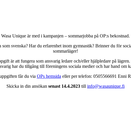
Wasa Unique är med i kampanjen – sommarjobba på OP:s bekostnad.
ska som svenska? Har du erfarenhet inom gymnastik? Brinner du för soci
sommarläger!
ft är att fungera som ansvarig ledare och/eller hjälpledare på lägren.
arig har du tillgång till föreningens sociala medier och har hand om 
ppgiften får du via
OPs hemsida
eller per telefon: 0505566691 Enni 
Skicka in din ansökan
senast 14.4.2023
till
info@wasaunique.fi