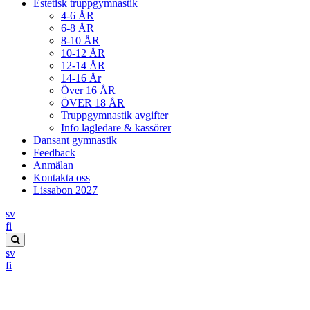
Estetisk truppgymnastik
4-6 ÅR
6-8 ÅR
8-10 ÅR
10-12 ÅR
12-14 ÅR
14-16 År
Över 16 ÅR
ÖVER 18 ÅR
Truppgymnastik avgifter
Info lagledare & kassörer
Dansant gymnastik
Feedback
Anmälan
Kontakta oss
Lissabon 2027
sv
Suomi
fi
Search
sv
this
Suomi
fi
site