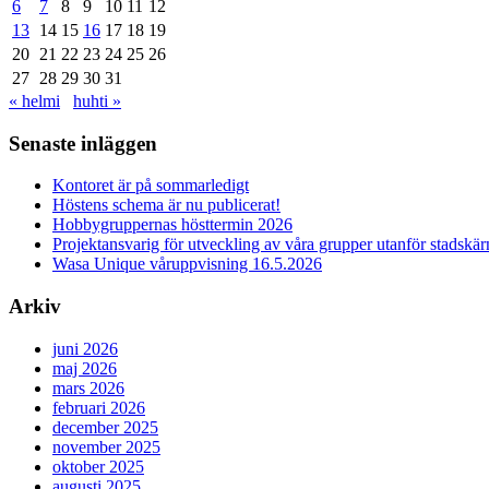
6
7
8
9
10
11
12
13
14
15
16
17
18
19
20
21
22
23
24
25
26
27
28
29
30
31
« helmi
huhti »
Senaste inläggen
Kontoret är på sommarledigt
Höstens schema är nu publicerat!
Hobbygruppernas hösttermin 2026
Projektansvarig för utveckling av våra grupper utanför stadsk
Wasa Unique våruppvisning 16.5.2026
Arkiv
juni 2026
maj 2026
mars 2026
februari 2026
december 2025
november 2025
oktober 2025
augusti 2025