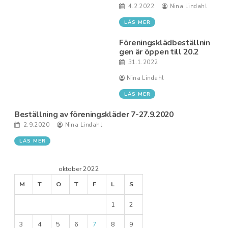
4.2.2022
Nina Lindahl
LÄS MER
Föreningsklädbeställnin
gen är öppen till 20.2
31.1.2022
Nina Lindahl
LÄS MER
Beställning av föreningskläder 7-27.9.2020
2.9.2020
Nina Lindahl
LÄS MER
oktober 2022
M
T
O
T
F
L
S
1
2
3
4
5
6
7
8
9