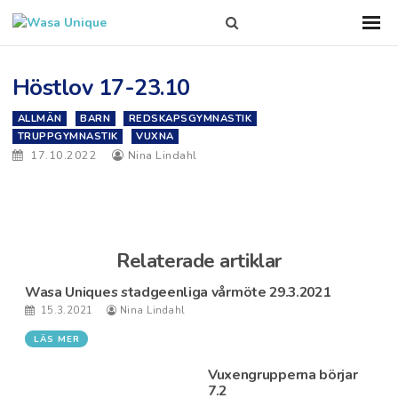
Search
Sho
Prim
this
Men
site
Höstlov 17-23.10
ALLMÄN
BARN
REDSKAPSGYMNASTIK
TRUPPGYMNASTIK
VUXNA
17.10.2022
Nina Lindahl
Relaterade artiklar
Wasa Uniques stadgeenliga vårmöte 29.3.2021
15.3.2021
Nina Lindahl
LÄS MER
Vuxengrupperna börjar
7.2