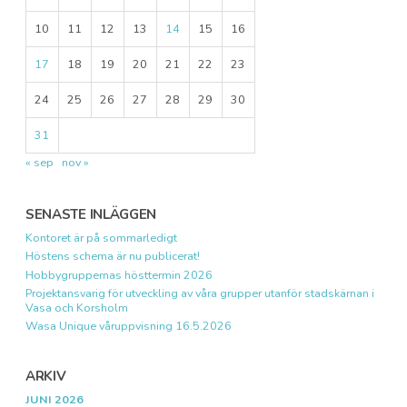
10
11
12
13
14
15
16
17
18
19
20
21
22
23
24
25
26
27
28
29
30
31
« sep
nov »
SENASTE INLÄGGEN
Kontoret är på sommarledigt
Höstens schema är nu publicerat!
Hobbygruppernas hösttermin 2026
Projektansvarig för utveckling av våra grupper utanför stadskärnan i
Vasa och Korsholm
Wasa Unique våruppvisning 16.5.2026
ARKIV
JUNI 2026