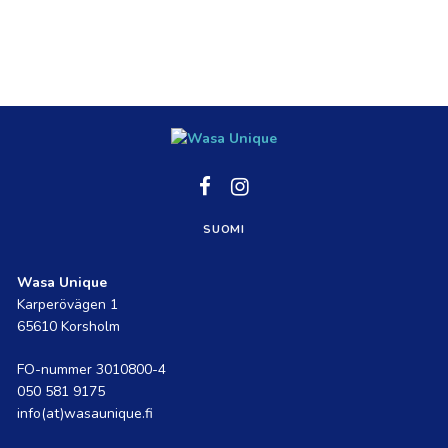
Social
Social
link
link
SUOMI
Wasa Unique
Karperövägen 1
65610 Korsholm
FO-nummer 3010800-4
050 581 9175
info(at)wasaunique.fi