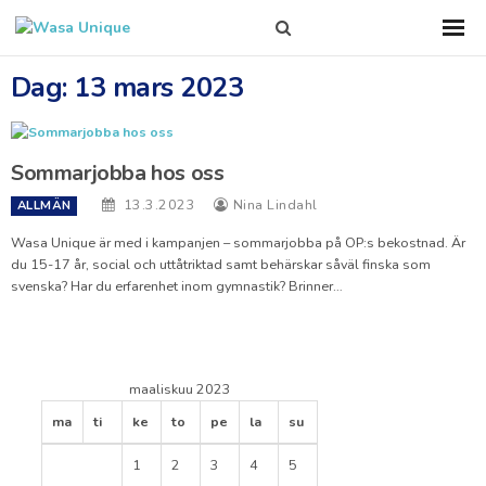
Search
Sho
Prim
this
Men
site
Dag:
13 mars 2023
Sommarjobba hos oss
13.3.2023
Nina Lindahl
ALLMÄN
Wasa Unique är med i kampanjen – sommarjobba på OP:s bekostnad. Är
du 15-17 år, social och uttåtriktad samt behärskar såväl finska som
svenska? Har du erfarenhet inom gymnastik? Brinner…
maaliskuu 2023
ma
ti
ke
to
pe
la
su
1
2
3
4
5