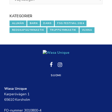
1
KATEGORIER
ALLMÄN
BARN
DANS
FSG FESTIVAL 2024
REDSKAPSGYMNASTIK
TRUPPGYMNASTIK
VUXNA
Social
Social
link
link
SUOMI
Wasa Unique
Karperövägen 1
65610 Korsholm
FO-nummer 3010800-4