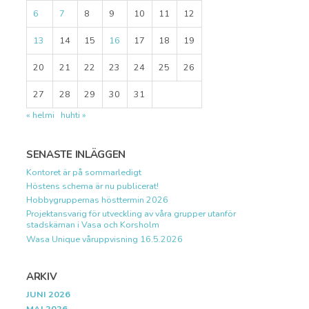
6
7
8
9
10
11
12
13
14
15
16
17
18
19
20
21
22
23
24
25
26
27
28
29
30
31
« helmi
huhti »
SENASTE INLÄGGEN
Kontoret är på sommarledigt
Höstens schema är nu publicerat!
Hobbygruppernas hösttermin 2026
Projektansvarig för utveckling av våra grupper utanför
stadskärnan i Vasa och Korsholm
Wasa Unique våruppvisning 16.5.2026
ARKIV
JUNI 2026
MAJ 2026